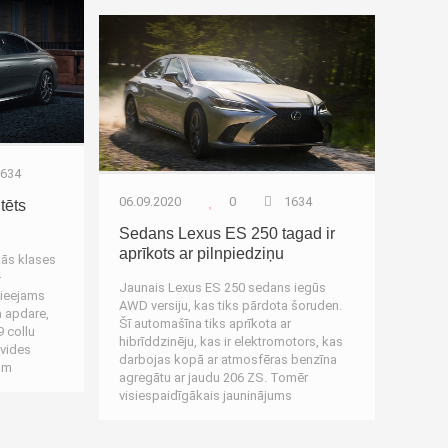
Autozinas
634
06.09.2020
0
1634
tēts
Sedans Lexus ES 250 tagad ir
aprīkots ar pilnpiedziņu
ās klases
+
Jaunais Lexus ES 250 sedans iegūs
pieejams
AWD versiju, kas tiks pārdota šoruden.
a apdare,
Šī automašīna tiks aprīkota ar
9 collu
hibrīddzinēju, kas ir elektromotors, kas
ivides
darbojas kopā ar atmosfēras benzīna
am
agregātu ar jaudu 206 ZS. Tomēr
visiespaidīgākais jauninājums