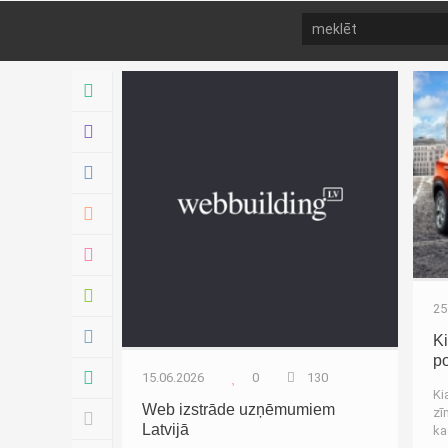
Autozinas
Mājas
Autoziņas
Latvija
Pārbaudes
Atsauksmes
Jaunumi
25
Tuning
Ki
p
Raksti
15.06.2026
0
130
Ki
Web izstrāde uzņēmumiem
zī
Iestatījumi
Latvijā
ka