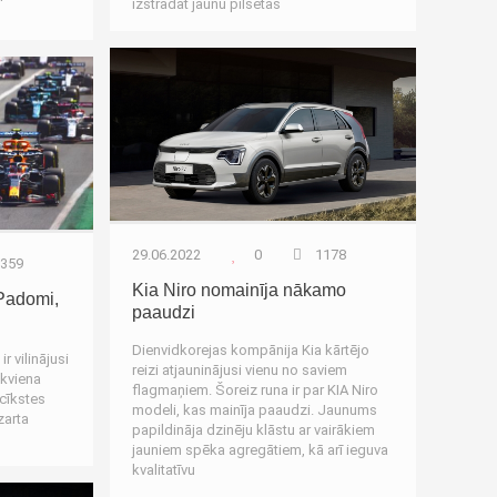
izstrādāt jaunu pilsētas
Autozinas
ozinas
29.06.2022
0
1178
359
Kia Niro nomainīja nākamo
 Padomi,
paaudzi
Dienvidkorejas kompānija Kia kārtējo
r vilinājusi
reizi atjauninājusi vienu no saviem
Ikviena
flagmaņiem. Šoreiz runa ir par KIA Niro
acīkstes
modeli, kas mainīja paaudzi. Jaunums
zarta
papildināja dzinēju klāstu ar vairākiem
jauniem spēka agregātiem, kā arī ieguva
ozinas
kvalitatīvu