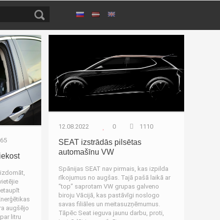
ozinas
Autozinas
12.08.2022
0
1110
65
SEAT izstrādās pilsētas
automašīnu VW
iekost
Spānijas SEAT nav pirmais, kas izpilda
 izdomāt,
rīkojumus no augšas. Tajā pašā laikā ar
ietējie
“top” saprotam VW grupas galveno
ietaupīt
biroju Vācijā, kas pastāvīgi noslogo
nerģētikas
savas filiāles un meitasuzņēmumus.
ora augšējo
Tāpēc Seat ieguva jaunu darbu, proti,
ar litru