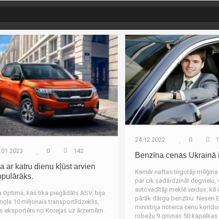
Autozinas
Aut
24.12.2022
0
1
.01.2023
0
142
Benzīna cenas Ukrainā 
a ar katru dienu kļūst arvien
Kamēr naftas tirgotāji mēģina
opulārāks.
par cik sadārdzināt degvielu, v
autovadītāji meklē veidus, kā 
a Optima, kas tika piegādāts ASV, bija
pārāk dārgo benzīnu. Nesen E
mola 10 miljonais transportlīdzeklis,
ministrija noteica cenu korid
s eksportēts no Korejas uz ārzemēm.
robežu 9 grivnas 50 kapeikas p