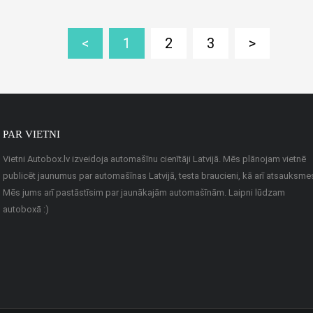
<
1
2
3
>
PAR VIETNI
Vietni Autobox.lv izveidoja automašīnu cienītāji Latvijā. Mēs plānojam vietnē
publicēt jaunumus par automašīnas Latvijā, testa braucieni, kā arī atsauksme
Mēs jums arī pastāstīsim par jaunākajām automašīnām. Laipni lūdzam
autoboxā :)