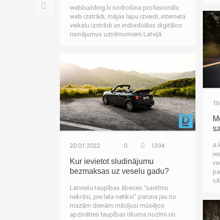
Uz_augšu
webbuilding.lv nodrošina profesionālu
web izstrādi, mājas lapu izveidi, interneta
veikalu izstrādi un individuālus digitālos
risinājumus uzņēmumiem Latvijā.
Autozinas
16
Mo
s
A 
20.01.2022
0
1394
ie
Kur ievietot sludinājumu
ve
bezmaksas uz veselu gadu?
pa
sā
Latviešu taupības ābeces “santīmu
nekrāsi, pie lata netiksi” paruna jau no
mazām dienām mācījusi mūsējos
apzināties taupības tikuma nozīmi un