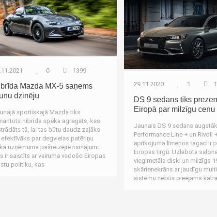
.11.2021
0
1399
29.11.2020
1
1
ibrīda Mazda MX-5 saņems
unu dzinēju
DS 9 sedans tiks prezen
Eiropā par milzīgu cenu
unajā sportiskajā Mazda tiks
mantots hibrīda spēka agregāts, kas
Jaunais DS 9 sedans augstāk
strādāts tā, lai tas būtu daudz zaļāks
Performance Line + un Rivoli 
 efektīvāks par degvielas patēriņu
aprīkojuma līmeņos tagad ir 
kā uzņēmuma pašreizējie risinājumi.
Eiropas tirgū. Uzlabota salon
s ir saistīts ar vairuma vadošo Eiropas
vieglmetāla diski un milzīgs 1
lstu politiku, kas
skārienekrāns ar jaudīgu mult
sistēmu nebūs pieejams katr