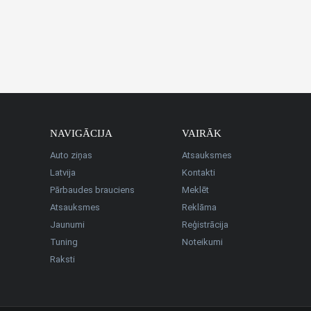
NAVIGĀCIJA
VAIRĀK
Auto ziņas
Atsauksmes
Latvija
Kontakti
Pārbaudes brauciens
Meklēt
Atsauksmes
Reklāma
Jaunumi
Reģistrācija
Tuning
Noteikumi
Raksti