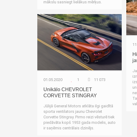
mākslu sasniegt lielākus mērķus.
Autozinas
11
H
ja
Ja
iz
01.05.2020
1
11 073
iz
un
Unikālo CHEVROLET
ne
CORVETTE STINGRAY
Ta
va
Jūlijā General Motors atklāta ilgi gaidītā
sporta ventilators jaunu Chevrolet
Corvette Stingray. Pirmo reizi vēsturē tiek
piedāvāta kopš 1953 gada modelis, auto
ir saņēmis centrālais dzinējs.