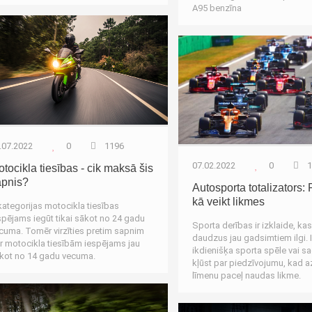
LV
A95 benzīna
Aut
.07.2022
0
1196
07.02.2022
0
1
tocikla tiesības - cik maksā šis
apnis?
Autosporta totalizators:
kā veikt likmes
kategorijas motocikla tiesības
spējams iegūt tikai sākot no 24 gadu
Sporta derības ir izklaide, kas i
cuma. Tomēr virzīties pretim sapnim
daudzus jau gadsimtiem ilgi. 
r motocikla tiesībām iespējams jau
ikdienišķa sporta spēle vai s
kot no 14 gadu vecuma.
kļūst par piedzīvojumu, kad a
Autozinas
līmenu paceļ naudas likme.
Aut