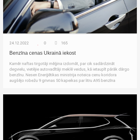
24.12.2022
0
165
Benzīna cenas Ukrainā iekost
Kamēr naftas tirgotāji mēģina izdomāt, par cik sadārdzināt
degvielu, vietējie autovadītāji meklē veidus, kā ietaupīt pārāk dārgo
benzīnu. Nesen Enerģētikas ministrija noteica cenu koridora
augšējo robežu 9 grivnas 50 kapeikas par litru A95 benzīna
Autozinas