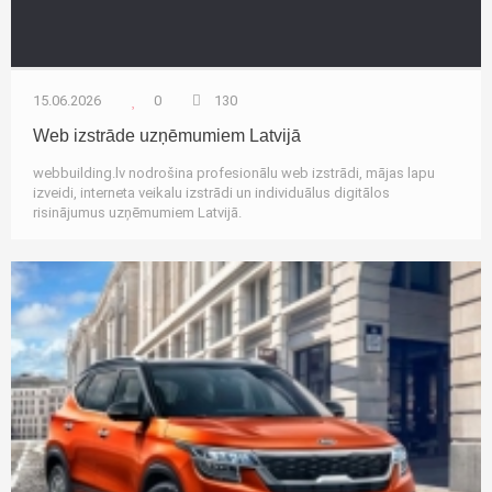
15.06.2026
0
130
Web izstrāde uzņēmumiem Latvijā
webbuilding.lv nodrošina profesionālu web izstrādi, mājas lapu
izveidi, interneta veikalu izstrādi un individuālus digitālos
risinājumus uzņēmumiem Latvijā.
Autozinas