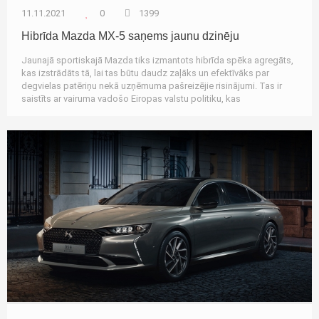
11.11.2021
0
1399
Hibrīda Mazda MX-5 saņems jaunu dzinēju
Jaunajā sportiskajā Mazda tiks izmantots hibrīda spēka agregāts,
kas izstrādāts tā, lai tas būtu daudz zaļāks un efektīvāks par
degvielas patēriņu nekā uzņēmuma pašreizējie risinājumi. Tas ir
saistīts ar vairuma vadošo Eiropas valstu politiku, kas
Autozinas