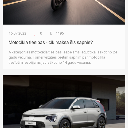
16.07.2022
0
1196
Motocikla tiesības - cik maksā šis sapnis?
A kategorijas motocikla tiesības iespējams iegūt tikai sākot no 24
gadu vecuma. Tomēr virzīties pretim sapnim par motocikla
tiesībām iespējams jau sākot no 14 gadu vecuma.
Autozinas