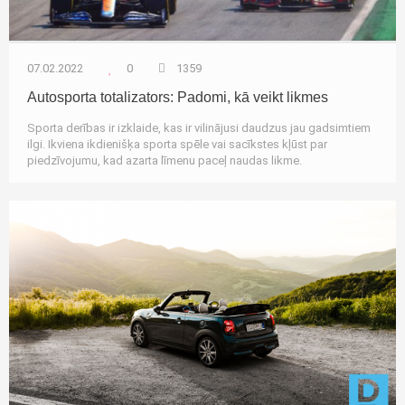
07.02.2022
0
1359
Autosporta totalizators: Padomi, kā veikt likmes
Sporta derības ir izklaide, kas ir vilinājusi daudzus jau gadsimtiem
ilgi. Ikviena ikdienišķa sporta spēle vai sacīkstes kļūst par
piedzīvojumu, kad azarta līmenu paceļ naudas likme.
Autozinas