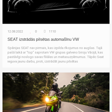
12.08.2022
0
1110
SEAT izstrādās pilsētas automašīnu VW
Spānijas SEAT nav pirmais, kas izpilda rīkojumus no augšas. Tajā
pašā laikā ar “top” saprotam VW grupas galveno biroju Vācijā, kas
pastāvīgi noslogo savas filiāles un meitasuzņēmumus. Tāpēc Seat
ieguva jaunu darbu, proti, izstrādāt jaunu pilsētas
LV