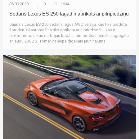
06.09.2020
0
1634
Sedans Lexus ES 250 tagad ir aprīkots ar pilnpiedziņu
Jaunais Lexus ES 250 sedans iegūs AWD versiju, kas tiks pārdota
šoruden. Šī automašīna tiks aprīkota ar hibrīddzinēju, kas ir
elektromotors, kas darbojas kopā ar atmosfēras benzīna agregātu
ar jaudu 206 ZS. Tomēr visiespaidīgākais jauninājums
Autozinas