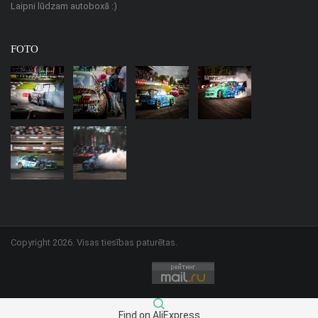
Laipni lūdzam autoboxā :)
FOTO
Copyright 2026. Visas tiesības paturētas.
Find on AliExpress