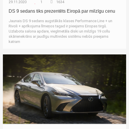
29.11.2020
1
1634
DS 9 sedans tiks prezentēts Eiropā par milzīgu cenu
Jaunais DS 9 sedans augstākās klases Performance Line + un
Rivoli + aprīkojuma līmeņos tagad ir pieejams Eiropas tirgū.
Uzlabota salona apdare, vieglmetāla diski un milzīgs 19 collu
skārienekrāns ar jaudīgu multivides sistēmu nebūs pieejams
katram
Autozinas