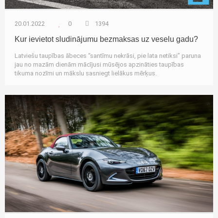
20.01.2022
0
1394
Kur ievietot sludinājumu bezmaksas uz veselu gadu?
Latviešu taupības ābeces “santīmu nekrāsi, pie lata netiksi” paruna
jau no mazām dienām mācījusi mūsējos apzināties taupības
tikuma nozīmi un mākslu sasniegt lielākus mērķus.
Autozinas