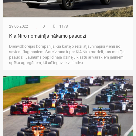
29.06.2022
0
1178
Kia Niro nomainīja nākamo paaudzi
Dienvidkorejas kompānija Kia kārtējo reizi atjauninājusi vienu no
saviem flagmaņiem. Šoreiz runa ir par KIA Niro modeli, kas mainīja
paaudzi. Jaunums papildināja dzinēju klāstu ar vairākiem jauniem
spēka agregātiem, kā arī ieguva kvalitatīvu
Autozinas