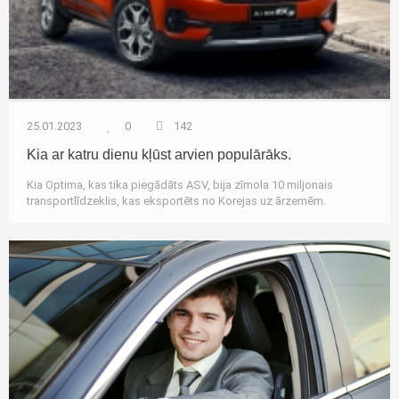
25.01.2023
0
142
Kia ar katru dienu kļūst arvien populārāks.
Kia Optima, kas tika piegādāts ASV, bija zīmola 10 miljonais
transportlīdzeklis, kas eksportēts no Korejas uz ārzemēm.
Autozinas